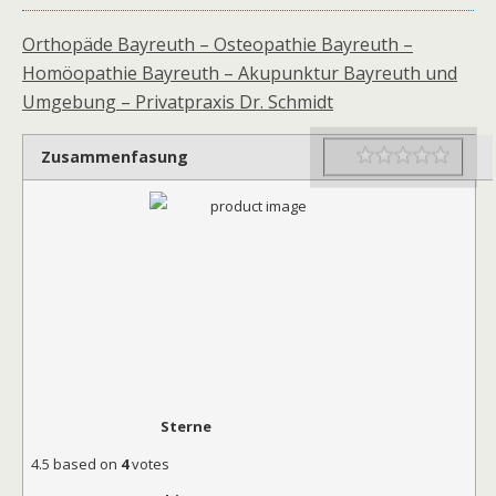
Orthopäde Bayreuth – Osteopathie Bayreuth –
Homöopathie Bayreuth – Akupunktur Bayreuth und
Umgebung – Privatpraxis Dr. Schmidt
Zusammenfasung
Rating
1 star
2 star
3 star
4 star
5 star
Sterne
4.5
based on
4
votes