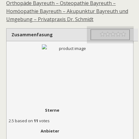
Orthopäde Bayreuth – Osteopathie Bayreuth –
Homöopathie Bayreuth – Akupunktur Bayreuth und
Umgebung – Privatpraxis Dr. Schmidt
Zusammenfasung
Rating
1 star
2 star
3 star
4 star
5 star
Sterne
2.5
based on
11
votes
Anbieter